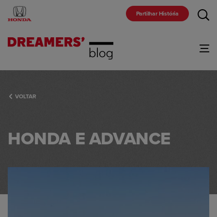
Partilhar História
Gama
VOLTAR
Marca
HONDA E ADVANCE
Comunidade
Racing