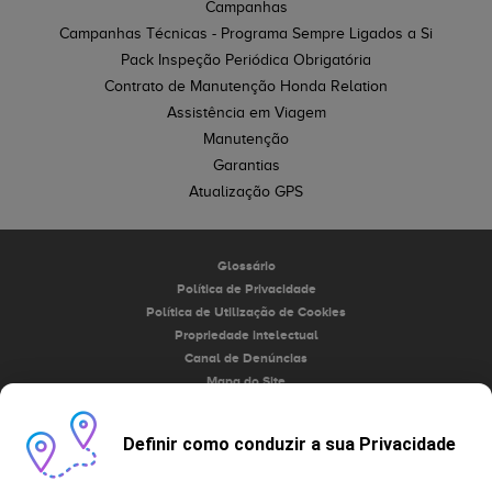
Campanhas
Campanhas Técnicas - Programa Sempre Ligados a Si
Pack Inspeção Periódica Obrigatória
Contrato de Manutenção Honda Relation
Assistência em Viagem
Manutenção
Garantias
Atualização GPS
Glossário
Política de Privacidade
Política de Utilização de Cookies
Propriedade intelectual
Canal de Denúncias
Mapa do Site
Contactos
Reciclagem do seu Honda
Definir como conduzir a sua Privacidade
© Honda Automóveis Portugal 2026, Direitos reservados