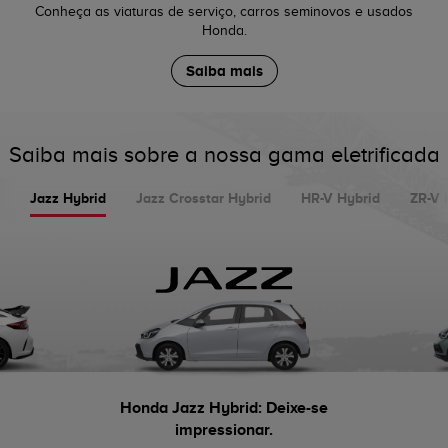
Conheça as viaturas de serviço, carros seminovos e usados
Honda.
Saiba mais
Saiba mais sobre a nossa gama eletrificada
Jazz Hybrid
Jazz Crosstar Hybrid
HR-V Hybrid
ZR-V 
Honda Jazz Hybrid: Deixe-se
impressionar.