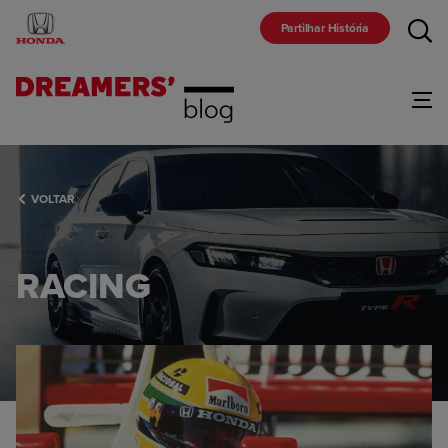
Partilhar História
Gama
VOLTAR
Marca
RACING
Comunidade
Racing