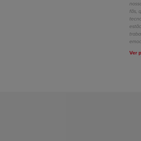
noss
fãs, 
tecn
estão
trab
emoc
Ver p