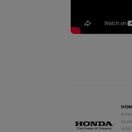
HON
A Ho
os p
mais 