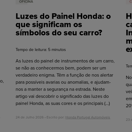
OFICINA
C
Luzes do Painel Honda: o
H
que significam os
c
símbolos do seu carro?
I
m
e
Tempo de leitura:
5
minutos
As luzes do painel de instrumentos de um carro,
Tem
se não as conhecermos bem, podem ser um
verdadeiro enigma. Têm a função de nos alertar
No
o,
para possíveis avarias ou anomalias, e ajudam-
qu
nos a manter a segurança na estrada. Neste
veí
artigo vai descobrir o significado das luzes do
em
painel Honda, as suas cores e os principais
(…)
20
s
24 de Julho 2026 • Escrito por:
Honda Portugal Automóveis
23 