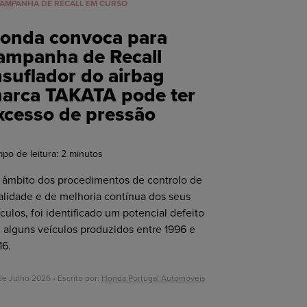
AMPANHA DE RECALL EM CURSO
onda convoca para
ampanha de Recall
nsuflador do airbag
arca TAKATA pode ter
xcesso de pressão
po de leitura:
2
minutos
 âmbito dos procedimentos de controlo de
alidade e de melhoria contínua dos seus
culos, foi identificado um potencial defeito
 alguns veículos produzidos entre 1996 e
16.
de Julho 2026 • Escrito por:
Honda Portugal Automóveis