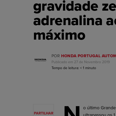
gravidade ze
adrenalina a
máximo
POR
HONDA PORTUGAL AUTOM
Publicado em 27 de Novembro 2019
Tempo de leitura:
< 1
minuto
N
o último Grande
PARTILHAR
ultrapassou os 