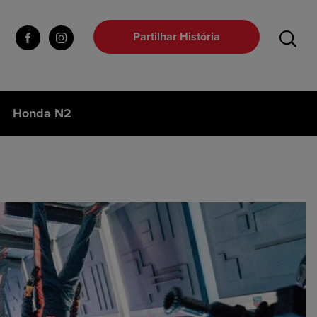
Partilhar História
Honda N2