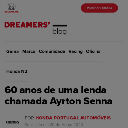
Partilhar História
Gama
Marca
Início
Comunidade
Racing
Racing
Oficina
VOLTAR
Honda N2
RACING
60 anos de uma lenda
chamada Ayrton Senna
POR
HONDA PORTUGAL AUTOMÓVEIS
Publicado em 20 de Março 2020