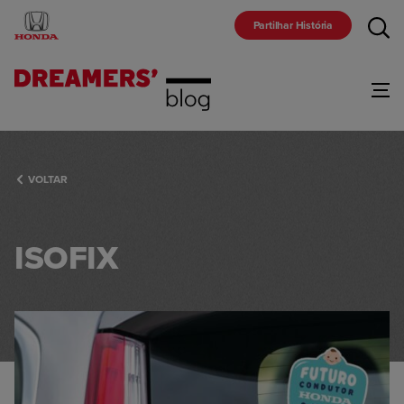
Partilhar História
Gama
VOLTAR
Marca
ISOFIX
Comunidade
Racing