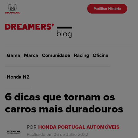
Partilhar História
Gama
Marca
Início
Comunidade
Oficina
Racing
Oficina
VOLTAR
Honda N2
OFICINA
6 dicas que tornam os
carros mais duradouros
POR
HONDA PORTUGAL AUTOMÓVEIS
Publicado em 06 de Julho 2022