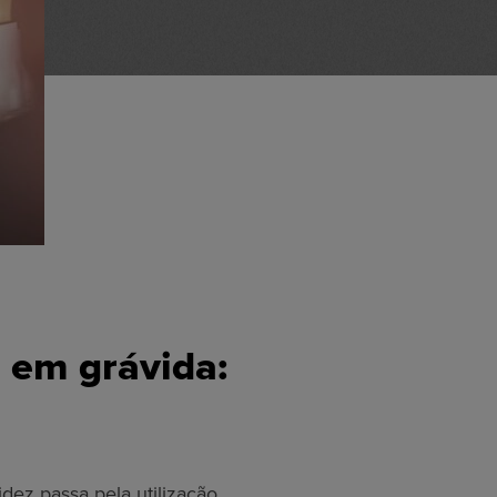
 em grávida:
dez passa pela utilização