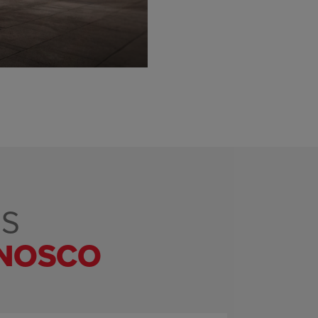
OS
NNOSCO