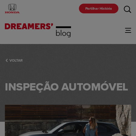
Partilhar História
Gama
VOLTAR
Marca
INSPEÇÃO AUTOMÓVEL
Comunidade
Racing