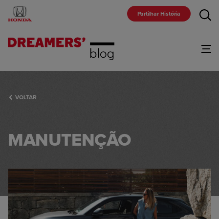
Partilhar História
Gama
VOLTAR
Marca
MANUTENÇÃO
Comunidade
Racing