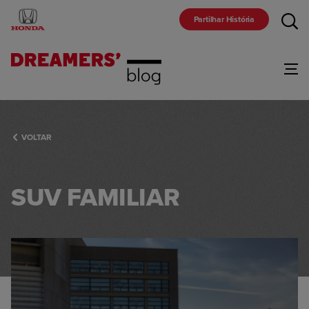
Partilhar História
Gama
VOLTAR
Marca
SUV FAMILIAR
Comunidade
Racing