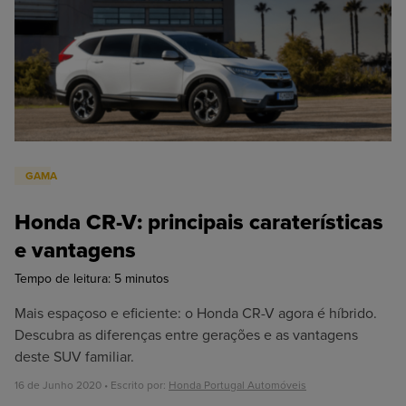
Oficina
Honda N2
GAMA
Honda CR-V: principais caraterísticas
e vantagens
Tempo de leitura:
5
minutos
Mais espaçoso e eficiente: o Honda CR-V agora é híbrido.
Descubra as diferenças entre gerações e as vantagens
deste SUV familiar.
16 de Junho 2020 • Escrito por:
Honda Portugal Automóveis