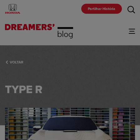
Partilhar História
Gama
VOLTAR
Marca
TYPE R
Comunidade
Racing