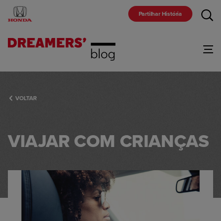
Partilhar História
Gama
VOLTAR
Marca
VIAJAR COM CRIANÇAS
Comunidade
Racing