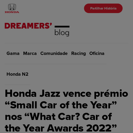
Partilhar História
Gama
Marca
Início
Comunidade
Marca
Racing
Oficina
VOLTAR
Honda N2
MARCA
Honda Jazz vence prémio
“Small Car of the Year”
nos “What Car? Car of
the Year Awards 2022”