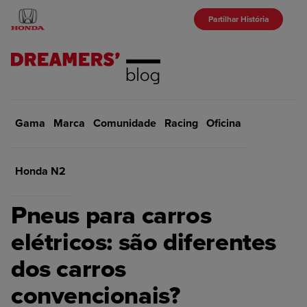
Partilhar História
Gama
Marca
Início
Comunidade
Oficina
Racing
Oficina
VOLTAR
Honda N2
OFICINA
Pneus para carros
elétricos: são diferentes
dos carros
convencionais?