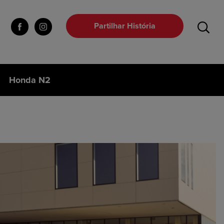
Partilhar História
Honda N2