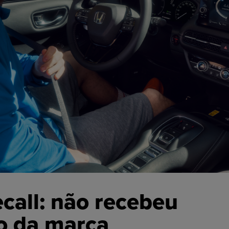
call: não recebeu
ão da marca