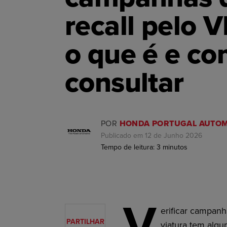
recall pelo V
o que é e c
consultar
POR
HONDA PORTUGAL AUTOM
Publicado em 12 de Junho 2026
Tempo de leitura:
3
minutos
V
erificar campanh
PARTILHAR
viatura tem alg