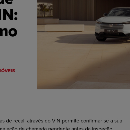
IN:
omo
ÓVEIS
as de recall através do VIN permite confirmar se a sua
uma ação de chamada pendente antes da inspeção