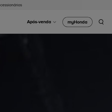
cessionários
Após-venda
myHonda