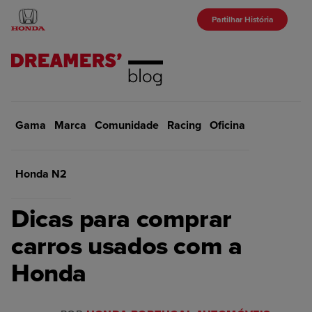
Partilhar História
Gama
Marca
Início
Comunidade
Oficina
Racing
Oficina
VOLTAR
Honda N2
OFICINA
Dicas para comprar
carros usados com a
Honda