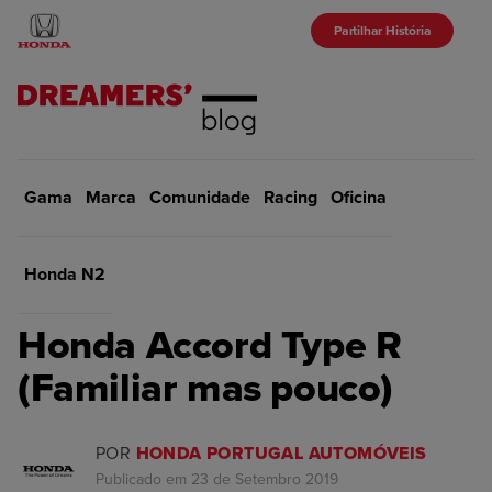
Partilhar História
Gama
Marca
Início
Comunidade
Gama
Racing
Oficina
VOLTAR
Honda N2
GAMA
Honda Accord Type R
(Familiar mas pouco)
POR
HONDA PORTUGAL AUTOMÓVEIS
Publicado em 23 de Setembro 2019