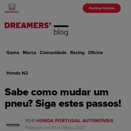
Partilhar História
Gama
Marca
Início
Comunidade
Oficina
Racing
Oficina
VOLTAR
Honda N2
OFICINA
Sabe como mudar um
pneu? Siga estes passos!
POR
HONDA PORTUGAL AUTOMÓVEIS
Publicado em 30 de Março 2022