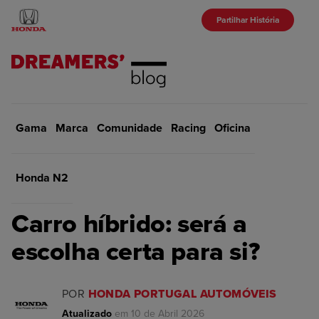
Partilhar História
Gama
Marca
Início
Comunidade
Gama
Racing
Oficina
VOLTAR
Honda N2
GAMA
Carro híbrido: será a
escolha certa para si?
POR
HONDA PORTUGAL AUTOMÓVEIS
Atualizado
em 10 de Abril 2026