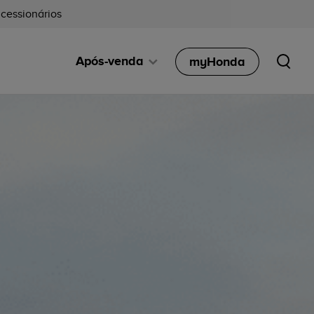
cessionários
Após-venda
myHonda