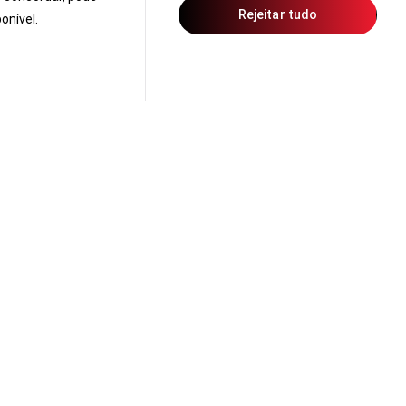
Rejeitar tudo
onível.
rante o
test drive Honda
, sinta a