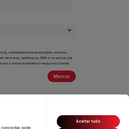
eting, nomeadamente promoções, eventos,
és de e-mail, telefone ou SMS e no veículo (se
lhorar a minha experiência enquanto Cliente.
Marcar
Aceitar tudo
 concordar, pode