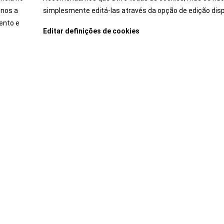
-nos a
simplesmente editá-las através da opção de edição disp
perimente o carro dos seus sonhos antes de comprar. Du
ento e
emoção de conduzir determinado modelo.
Editar definições de cookies
Marcar Test-Drive
Carros
Após-venda
Jazz Hybrid
Campanhas
Jazz Crosstar Hybrid
Campanhas Técnicas -
Programa Sempre Ligados a Si
HR-V Hybrid
Pack Inspeção Periódica