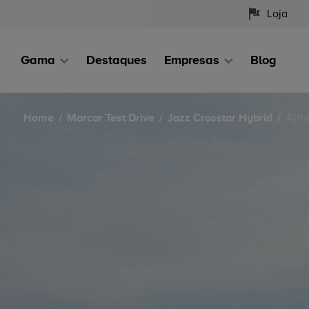
Loja
Gama
Destaques
Empresas
Blog
Home
Marcar Test Drive
Jazz Crosstar Hybrid
Alfr