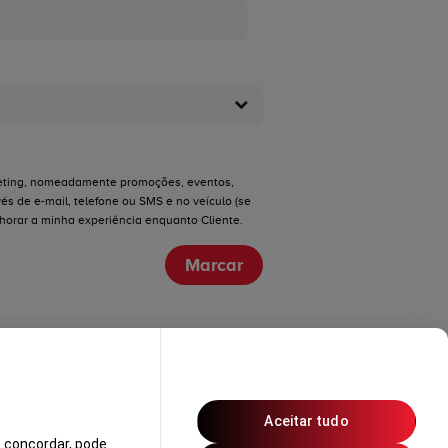
eting, nomeadamente promoções, eventos,
és de e-mail, telefone ou SMS e no veículo (se
lhorar a minha experiência enquanto Cliente.
Marcar
Aceitar tudo
 concordar, pode