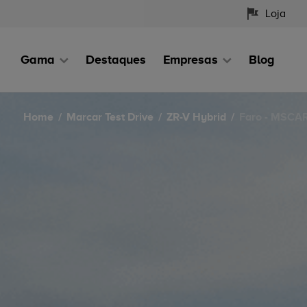
Loja
Gama
Destaques
Empresas
Blog
Home
Marcar Test Drive
ZR-V Hybrid
Faro - MSCA