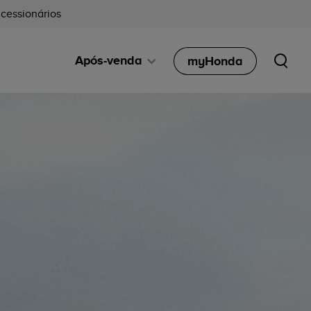
cessionários
Após-venda
myHonda