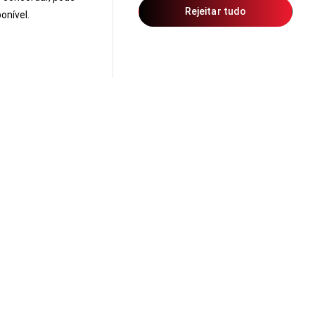
Rejeitar tudo
onível.
rante o
test drive Honda
, sinta a