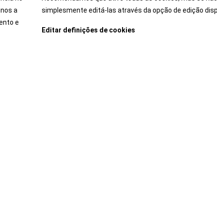
-nos a
simplesmente editá-las através da opção de edição disp
perimente o carro dos seus sonhos antes de comprar. Du
ento e
emoção de conduzir determinado modelo.
Editar definições de cookies
Marcar Test-Drive
Carros
Após-venda
Jazz Hybrid
Campanhas
Jazz Crosstar Hybrid
Campanhas Técnicas -
Programa Sempre Ligados a Si
HR-V Hybrid
Pack Inspeção Periódica