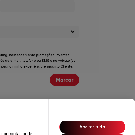
eting, nomeadamente promoções, eventos,
és de e-mail, telefone ou SMS e no veículo (se
lhorar a minha experiência enquanto Cliente.
Marcar
Aceitar tudo
 concordar, pode