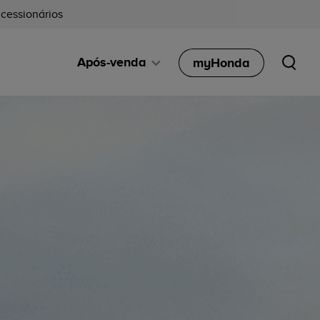
cessionários
Após-venda
myHonda