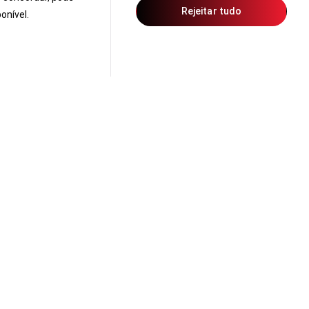
Rejeitar tudo
onível.
rante o
test drive Honda
, sinta a