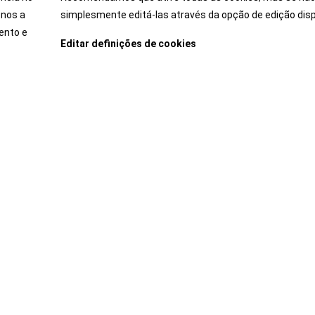
-nos a
simplesmente editá-las através da opção de edição disp
perimente o carro dos seus sonhos antes de comprar. Du
ento e
emoção de conduzir determinado modelo.
Editar definições de cookies
Marcar Test-Drive
Carros
Após-venda
Jazz Hybrid
Campanhas
Jazz Crosstar Hybrid
Campanhas Técnicas -
Programa Sempre Ligados a Si
HR-V Hybrid
Pack Inspeção Periódica