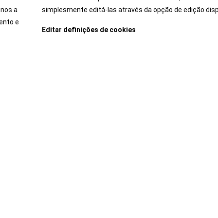
stível do HR-V está colocado em posição central, o que origin
-nos a
simplesmente editá-las através da opção de edição disp
om maior capacidade de adaptação do segmento de pequenos 
ento e
Editar definições de cookies
 Mágicos® da Honda aumenta ainda mais esta versatilidade, po
Veja Também
áticas e funcionais e a possibilidade de rebater completamen
uma bagageira totalmente plana e de enorme capacidade.
Gama
02 de Outubro 2014
Novo sistema Honda Connect