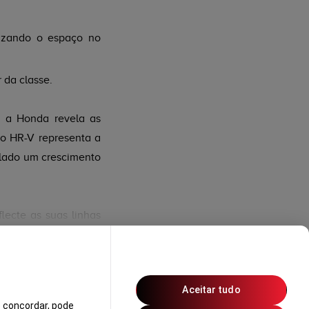
mizando o espaço no
 da classe.
, a Honda revela as
o HR-V representa a
lado um crescimento
lecte as suas linhas
parte inferior, mais
da sem sacrificar a
Aceitar tudo
 concordar, pode