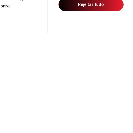
a um dos habitáculos
Rejeitar tudo
onível.
SUVs.
is permite uma série
te a segunda fila de
Gama
28 de Setembro 2018
Honda CR-V Híbrido: do sonho à
realidade