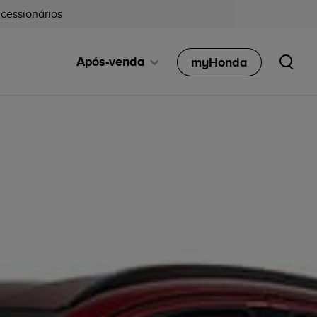
cessionários
Após-venda
myHonda