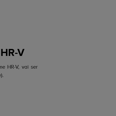
 HR-V
e HR-V, vai ser
).