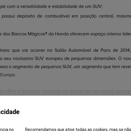
pé com a versatilidade e estabilidade de um SUV;
possui depósito de combustível em posição central, maxi
de dos Bancos Mágicos® da Honda oferecem espaço interior líder
treia que vai ocorrer no Salão Automóvel de Paris de 2014
do seu novíssimo SUV europeu de pequenas dimensões. O nov
para o segmento de pequenos SUV, um segmento que tem reve
 Europa.
do HR-V é bastante inspirado no design de um coupé, pois ref
as, com ligação entre a parte superior, esbelta e esguia, e a 
ma presença forte. Esta "elegância de coupé" foi consegui
acidade
Ler Mais
bitáculo.
ência no
Recomendamos que ative todas as cookies, mas se não