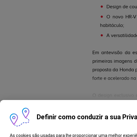
Design de cou
O novo HR-V 
habitáculo;
A versatilida
Em antevisão da es
primeiras imagens 
proposta da Honda 
forte e acelerado na
O design exclusivo 
incisivas e dinâmic
afirmativa e com u
Definir como conduzir a sua Priv
funcionalidade do ha
As cookies são usadas para lhe proporcionar uma melhor experi