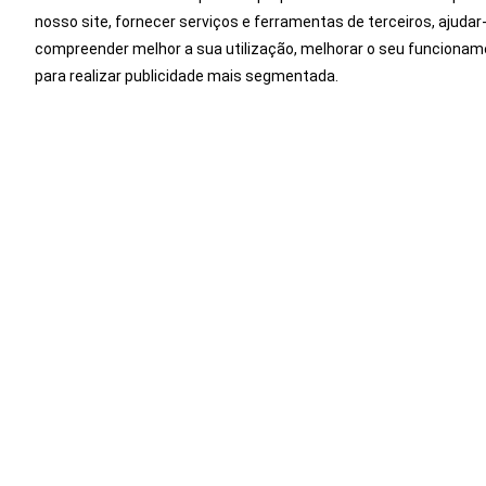
O depósito de combu
nosso site, fornecer serviços e ferramentas de terceiros, ajudar
mais espaçosos e c
compreender melhor a sua utilização, melhorar o seu funcionam
para realizar publicidade mais segmentada.
O sistema de Bancos
de configurações pr
bancos, oferecendo 
Gama
14 de Agosto 2017
Novo Design e nova Motorização
no Honda Jazz