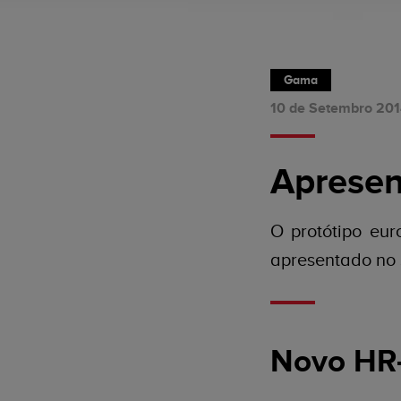
Gama
10 de Setembro 20
Apresen
O protótipo eu
apresentado no 
Novo HR