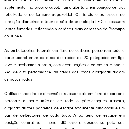
entrada de ar na frente do carro. Há outra entrada de ar
suplementar no próprio capot, numa abertura em posição central
rebaixada e de formato trapezoidal. Os faróis e os piscas de
direcção dianteiros e laterais são de tecnologia LED e possuem
lentes fumadas, reflectindo o carácter mais agressivo do Protótipo
do Type R.
As embaladeiras laterais em fibra de carbono percorrem toda a
parte lateral entre os eixos das rodas de 20 polegadas em liga
leve e acabamento preto, com acentuações a vermelho e pneus
245 de alta performance. As cavas das rodas alargadas alojam
as novas rodas
O difusor traseiro de dimensões substanciais em fibra de carbono
percorre a parte inferior de todo o pára-choques traseiro,
alojando as três ponteiras de escape totalmente funcionais e um
par de deflectores de cada lado. A ponteira de escape em
posição central tem menor diâmetro e destaca-se pelo seu