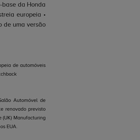
lo-base da Honda
treia europeia •
ão de uma versão
opeia de automóveis
atchback
 Salão Automóvel de
e renovado previsto
e (UK) Manufacturing
 os EUA.