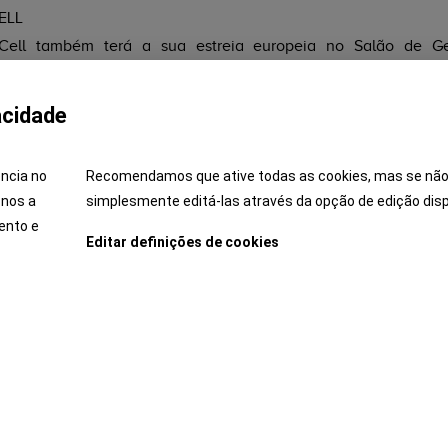
ELL
 Cell também terá a sua estreia europeia no Salão de G
obal que aconteceu no Salão de Tóquio em Outubro do ano pas
o veículo de 4 portas (Saloon) a células de combustível de hidr
acidade
a ter a motorização e as células de combustível alojadas no
autonomia* até 700 km, o Clarity Fuel Cell oferece a melh
ência no
Recomendamos que ative todas as cookies, mas se não
sposição inteligente dos componentes a permitir guardar todo
-nos a
simplesmente editá-las através da opção de edição disp
Ler Mais
nforto a bordo para 5 pessoas, uma novidade absoluta num mo
ento e
lulas de combustível.
Editar definições de cookies
Z "KEENLIGHT"
ai apresentar um novo protótipo de design do popular modelo 
Veja Também
a destacar o potencial de personalização oferecido pelo Jazz
antes, autocolantes especiais e um esquema cromático ex