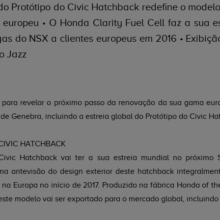
l do Protótipo do Civic Hatchback redefine o mode
europeu • O Honda Clarity Fuel Cell faz a sua es
egas do NSX a clientes europeus em 2016 • Exibiç
o Jazz
 para revelar o próximo passo da renovação da sua gama eur
e Genebra, incluindo a estreia global do Protótipo do Civic H
CIVIC HATCHBACK
Civic Hatchback vai ter a sua estreia mundial no próximo
a antevisão do design exterior deste hatchback integralment
na Europa no início de 2017. Produzido na fábrica Honda of th
este modelo vai ser exportado para o mercado global, incluindo