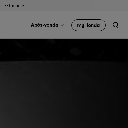
cessionários
Após-venda
myHonda