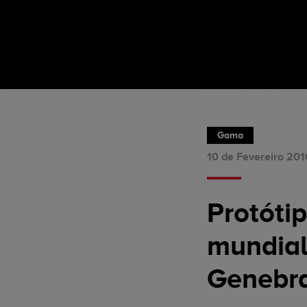
Gama
10 de Fevereiro 201
Protóti
mundial
Genebra