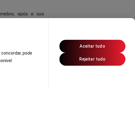
enebra, após a sua
sado. O Clarity Fuel
ogénio de produção em
 espaço por baixo do
Aceitar tudo
or autonomia da sua
 concordar, pode
 o espaço necessário
Rejeitar tudo
onível.
delo desta gama com
Jazz. Este protótipo
, graças a elementos
clusivo denominado