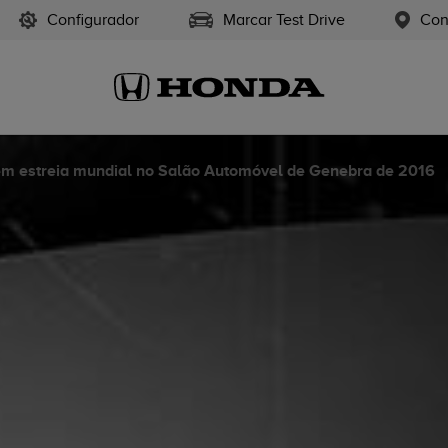
Configurador
Marcar Test Drive
Con
 em estreia mundial no Salão Automóvel de Genebra de 2016