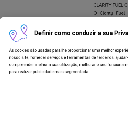
CLARITY FUEL C
O Clarity Fuel
apresentação gl
Cell é o primeir
Definir como conduzir a sua Priv
série do mundo 
capot. Com uma 
As cookies são usadas para lhe proporcionar uma melhor experi
classe, com a di
nosso site, fornecer serviços e ferramentas de terceiros, ajudar
para o maior co
compreender melhor a sua utilização, melhorar o seu funcionam
motorização a cé
para realizar publicidade mais segmentada.
PROTÓTIPO JAZ
A Honda também v
Keenlight procur
de design eleg
"Keenlight".