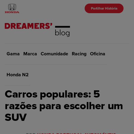
Partilhar História
Gama
Marca
Início
Comunidade
Gama
Racing
Oficina
VOLTAR
Honda N2
GAMA
Carros populares: 5
razões para escolher um
SUV