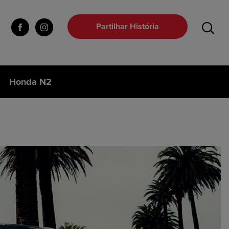
Partilhar História
Honda N2