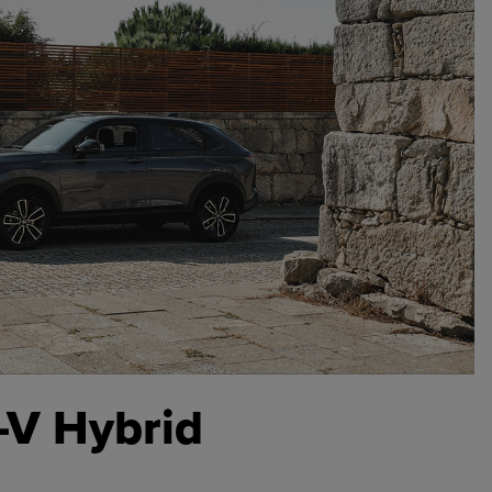
-V
Hybrid