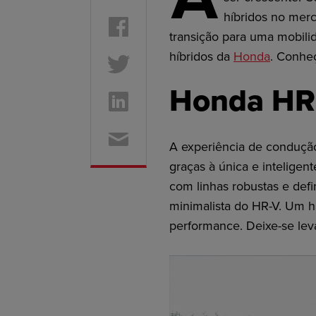
híbridos no mer
transição para uma mobilid
híbridos da
Honda
. Conhe
Honda HR
A experiência de conduçã
graças à única e inteligent
com linhas robustas e def
minimalista do HR-V. Um hí
performance. Deixe-se lev