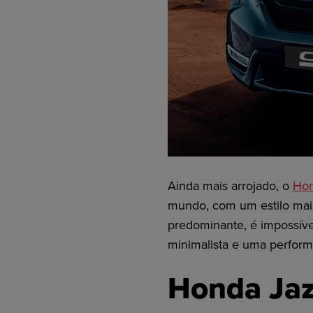
Ainda mais arrojado
, o
Hon
mundo,
com um estilo
mai
predominante,
é impossív
minimalista
e uma performa
Honda Ja