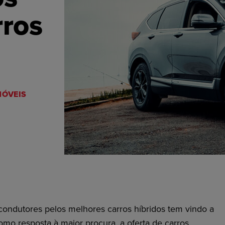
rros
ÓVEIS
 condutores pelos
melhores carros híbridos
tem vindo a
omo resposta à maior procura, a oferta de carros