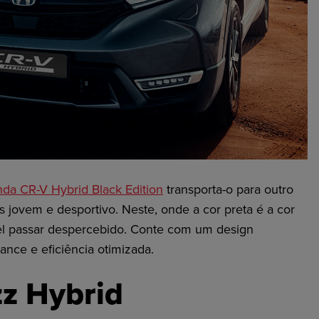
da CR-V Hybrid
Black
Edition
transporta-o para outro
s jovem e desportivo.
Neste, onde a cor preta é a cor
el passar despercebido. Conte com um design
nce e eficiência otimizada.
zz
Hybrid