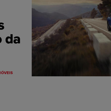
s
o da
ÓVEIS