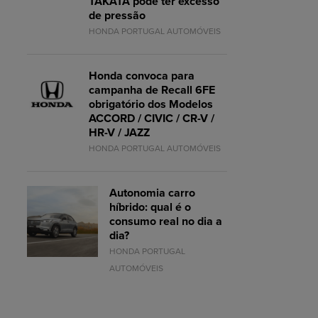
TAKATA pode ter excesso
de pressão
HONDA PORTUGAL AUTOMÓVEIS
Honda convoca para
campanha de Recall 6FE
obrigatório dos Modelos
ACCORD / CIVIC / CR-V /
HR-V / JAZZ
HONDA PORTUGAL AUTOMÓVEIS
Autonomia carro
híbrido: qual é o
consumo real no dia a
dia?
HONDA PORTUGAL
AUTOMÓVEIS