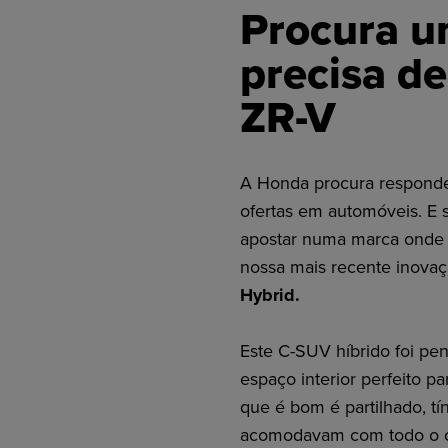
Procura u
precisa d
ZR-V
A Honda procura responder
ofertas em automóveis. E s
apostar numa marca onde e
nossa mais recente inova
Hybrid.
Este C-SUV híbrido foi p
espaço interior perfeito p
que é bom é partilhado, tí
acomodavam com todo o c