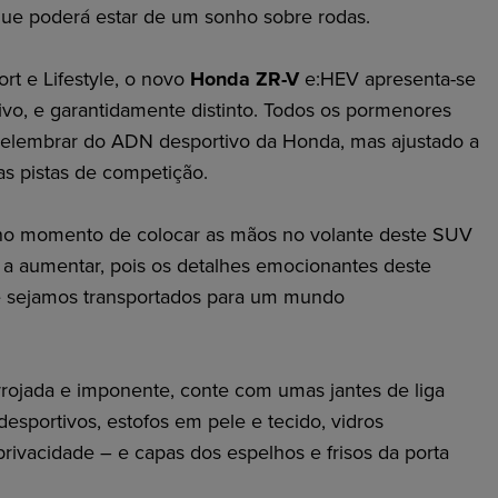
que poderá estar de um sonho sobre rodas.
rt e Lifestyle, o novo
Honda ZR-V
e:HEV apresenta-se
o, e garantidamente distinto. Todos os pormenores
relembrar do ADN desportivo da Honda, mas ajustado a
as pistas de competição.
, no momento de colocar as mãos no volante deste SUV
na a aumentar, pois os detalhes emocionantes deste
 sejamos transportados para um mundo
arrojada e imponente, conte com umas jantes de liga
 desportivos, estofos em pele e tecido, vidros
rivacidade – e capas dos espelhos e frisos da porta