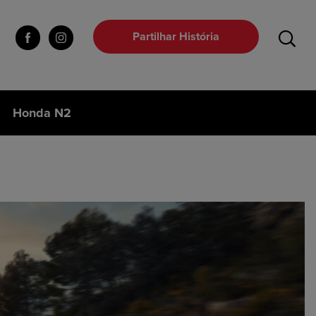
Partilhar História
Honda N2