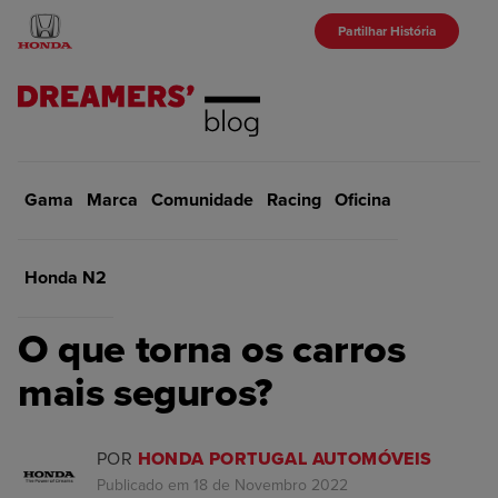
Partilhar História
Gama
Marca
Início
Comunidade
Comunidade
Racing
Oficina
VOLTAR
Honda N2
COMUNIDADE
O que torna os carros
mais seguros?
POR
HONDA PORTUGAL AUTOMÓVEIS
Publicado em 18 de Novembro 2022