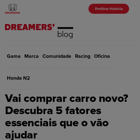
Partilhar História
Gama
Marca
Início
Comunidade
Oficina
Racing
Oficina
VOLTAR
Honda N2
OFICINA
Vai comprar carro novo?
Descubra 5 fatores
essenciais que o vão
ajudar