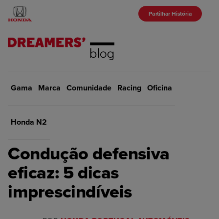
Partilhar História
Gama
Marca
Início
Comunidade
Marca
Racing
Oficina
VOLTAR
Honda N2
MARCA
Condução defensiva
eficaz: 5 dicas
imprescindíveis