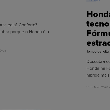
Honda
tecno
rivilegia? Conforto?
Fórmu
cubra porque o Honda é a
estra
óveis
Tempo de leitur
Descubra c
Honda na Fó
híbrida mais
15 de Maio 2020 •