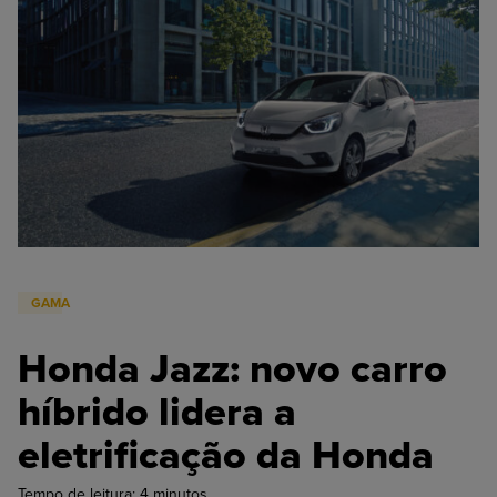
GAMA
Honda Jazz: novo carro
híbrido lidera a
eletrificação da Honda
Tempo de leitura:
4
minutos