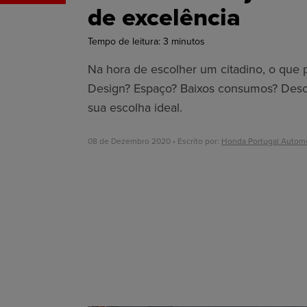
de excelência
Tempo de leitura:
3
minutos
Na hora de escolher um citadino, o que p
Design? Espaço? Baixos consumos? Des
sua escolha ideal.
08 de Dezembro 2020 • Escrito por:
Honda Portugal Autom