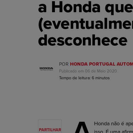
a Honda qu
(eventualme
desconhece
POR
HONDA PORTUGAL AUTOM
Publicado em 06 de Maio 2020
Tempo de leitura:
6
minutos
A
Honda não é ape
PARTILHAR
isso. É uma afir