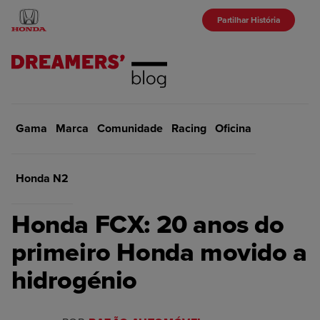
Partilhar História
Gama
Marca
Início
Comunidade
Gama
Racing
Oficina
VOLTAR
Honda N2
GAMA
Honda FCX: 20 anos do
primeiro Honda movido a
hidrogénio