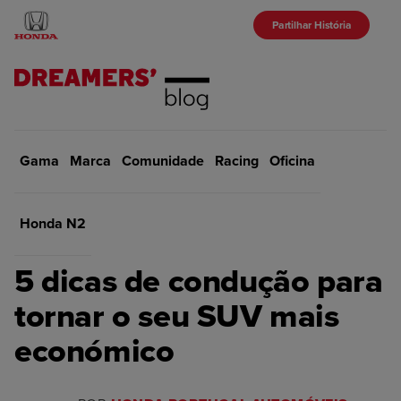
Partilhar História
Gama
Marca
Início
Comunidade
Gama
Racing
Oficina
VOLTAR
Honda N2
GAMA
5 dicas de condução para
tornar o seu SUV mais
económico