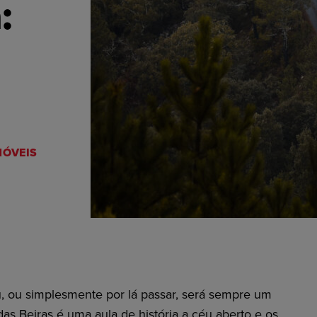
:
ÓVEIS
u, ou simplesmente por lá passar, será sempre um
as Beiras é uma aula de história a céu aberto e os