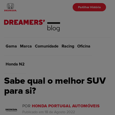
Partilhar História
Gama
Marca
Início
Comunidade
Marca
Racing
Oficina
VOLTAR
Honda N2
MARCA
Sabe qual o melhor SUV
para si?
POR
HONDA PORTUGAL AUTOMÓVEIS
Publicado em 18 de Agosto 2022