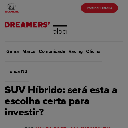
Partilhar História
Gama
Marca
Início
Comunidade
Marca
Racing
Oficina
VOLTAR
Honda N2
MARCA
SUV Híbrido: será esta a
escolha certa para
investir?