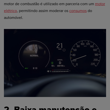
motor de combustão é utilizado em parceria com um
motor
elétrico
, permitindo assim moderar os
consumos
do
automóvel.
2. Baixa manutenção e