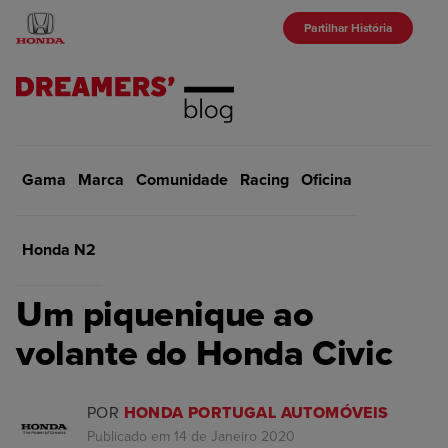
Partilhar História
Gama
Marca
Início
Comunidade
Comunidade
Racing
Oficina
VOLTAR
Honda N2
COMUNIDADE
Um piquenique ao
volante do Honda Civic
POR
HONDA PORTUGAL AUTOMÓVEIS
Publicado em 14 de Janeiro 2020