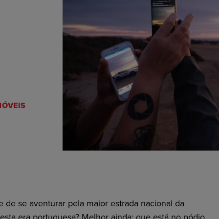
ÓVEIS
e de se aventurar pela maior estrada nacional da
esta era portuguesa? Melhor ainda: que está no pódio