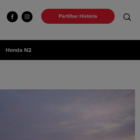
Partilhar História
Honda N2