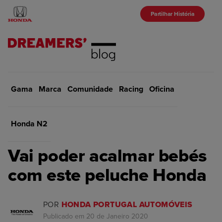
Partilhar História
Gama
Marca
Início
Comunidade
Marca
Racing
Oficina
VOLTAR
Honda N2
MARCA
Vai poder acalmar bebés
com este peluche Honda
POR
HONDA PORTUGAL AUTOMÓVEIS
Publicado em 20 de Janeiro 2020