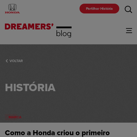
Partilhar História
Gama
VOLTAR
Marca
HISTÓRIA
Comunidade
MARCA
Racing
Como a Honda criou o primeiro