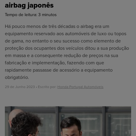
airbag japonês
Oficina
Tempo de leitura:
3
minutos
Há pouco menos de três décadas o airbag era um
Honda N2
equipamento reservado aos automóveis de luxo ou topos
de gama, no entanto o seu sucesso como elemento de
proteção dos ocupantes dos veículos ditou a sua produção
em massa e a consequente redução de preços na sua
fabricação e implementação, fazendo com que
rapidamente passasse de acessório a equipamento
obrigatório.
29 de Junho 2023 • Escrito por:
Honda Portugal Automóveis