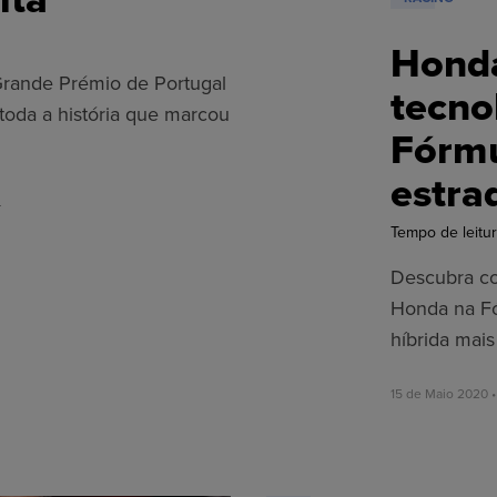
Honda
Grande Prémio de Portugal
tecno
toda a história que marcou
Fórmu
estra
s
Tempo de leitur
Descubra c
Honda na Fó
híbrida mais
15 de Maio 2020 •