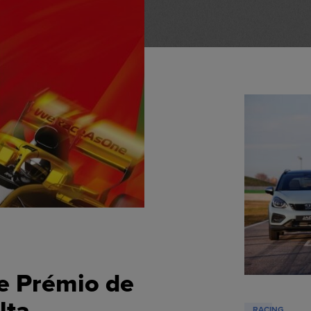
e Prémio de
lta
RACING