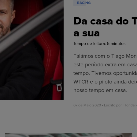
RACING
Da casa do 
a sua
Tempo de leitura:
5
minutos
Falámos com o Tiago Mon
este período extra em cas
tempo. Tivemos oportunida
WTCR e o piloto ainda de
nosso tempo em casa.
07 de Maio 2020 • Escrito por:
Honda P