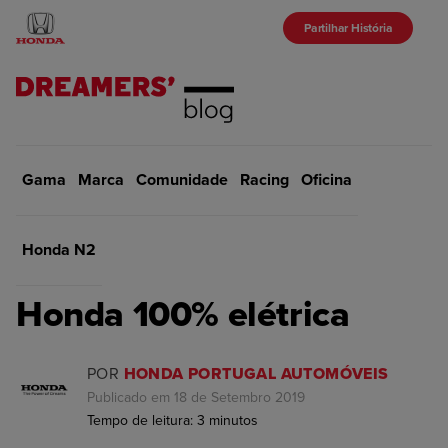
Partilhar História
Gama
Marca
Início
Comunidade
Gama
Racing
Oficina
VOLTAR
Honda N2
GAMA
Honda 100% elétrica
POR
HONDA PORTUGAL AUTOMÓVEIS
Publicado em 18 de Setembro 2019
Tempo de leitura:
3
minutos