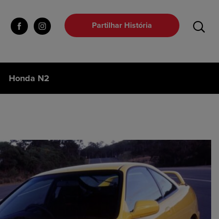
Partilhar História
Honda N2