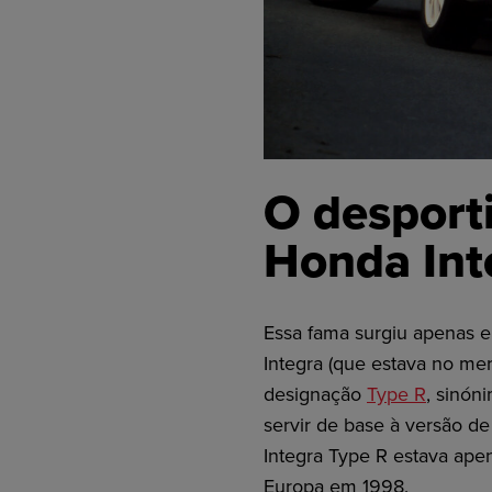
O desporti
Honda Int
Essa fama surgiu apenas 
Integra (que estava no mer
designação
Type R
, sinón
servir de base à versão d
Integra Type R estava ape
Europa em 1998.