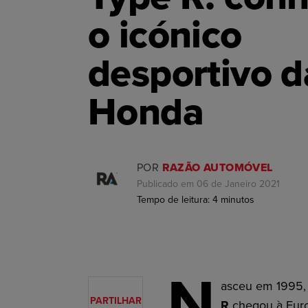
o icónico
desportivo d
Honda
POR
RAZÃO AUTOMÓVEL
Publicado em 06 de Janeiro 2021
Tempo de leitura:
4
minutos
N
asceu em 1995, 
PARTILHAR
R
chegou à Euro