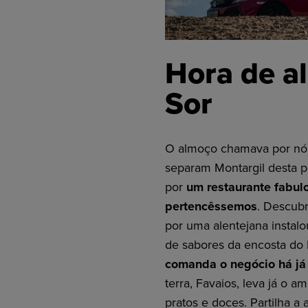
Hora de a
Sor
O almoço chamava por nós
separam Montargil desta p
por
um restaurante fabul
pertencêssemos
. Descub
por uma alentejana instal
de sabores da encosta do 
comanda o negócio há já
terra, Favaios, leva já o 
pratos e doces. Partilha a