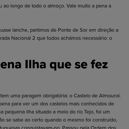
iu ao longo de todo o almoço. Vale muito a pena a
uase lanche, partimos de Ponte de Sor em direção a
rada Nacional 2 que todos achámos necessário: o
na Ilha que se fez
tem uma paragem obrigatória: o Castelo de Almourol.
pena para ver um dos castelos mais conhecidos de
ma pequena ilha situado a meio do rio Tejo, foi um
Não se sabe ao certo quando o mesmo foi construído,
rtuguesas conquistavam-no. Passou pela Ordem dos