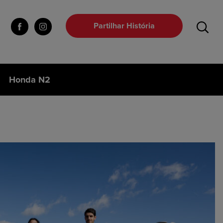
Partilhar História
Honda N2