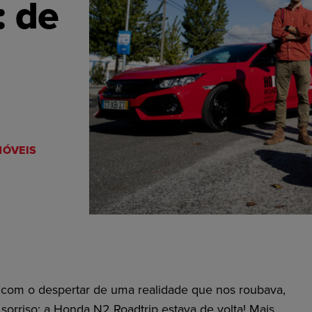
: de
ÓVEIS
com o despertar de uma realidade que nos roubava,
sorriso: a Honda N2 Roadtrip estava de volta! Mais