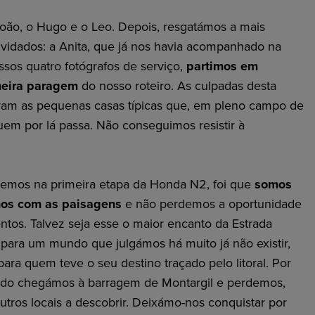
ão, o Hugo e o Leo. Depois, resgatámos a mais
vidados: a Anita, que já nos havia acompanhado na
ssos quatro fotógrafos de serviço,
partimos em
meira paragem
do nosso roteiro. As culpadas desta
ram as pequenas casas típicas que, em pleno campo de
uem por lá passa. Não conseguimos resistir à
emos na primeira etapa da Honda N2, foi que
somos
nos com as paisagens
e não perdemos a oportunidade
ntos. Talvez seja esse o maior encanto da Estrada
 para um mundo que julgámos há muito já não existir,
ara quem teve o seu destino traçado pelo litoral. Por
ando chegámos à barragem de Montargil e perdemos,
tros locais a descobrir. Deixámo-nos conquistar por