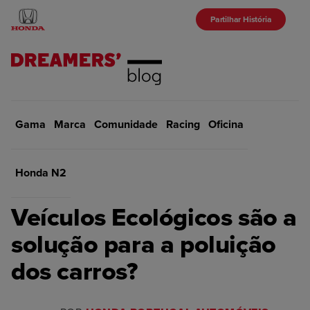
Partilhar História
Gama
Marca
Início
Comunidade
Marca
Racing
Oficina
VOLTAR
Honda N2
MARCA
Veículos Ecológicos são a
solução para a poluição
dos carros?