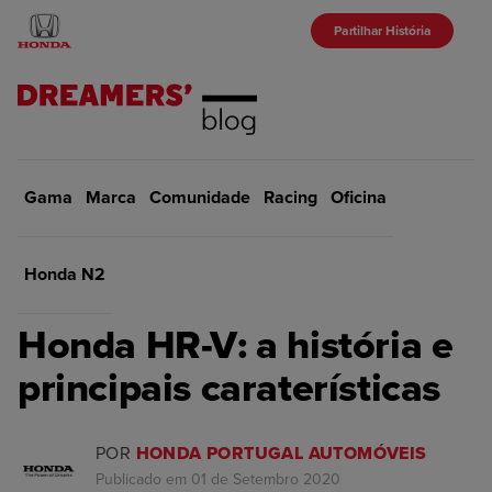
Partilhar História
Gama
Marca
Início
Comunidade
Gama
Racing
Oficina
VOLTAR
Honda N2
GAMA
Honda HR-V: a história e
principais caraterísticas
POR
HONDA PORTUGAL AUTOMÓVEIS
Publicado em 01 de Setembro 2020